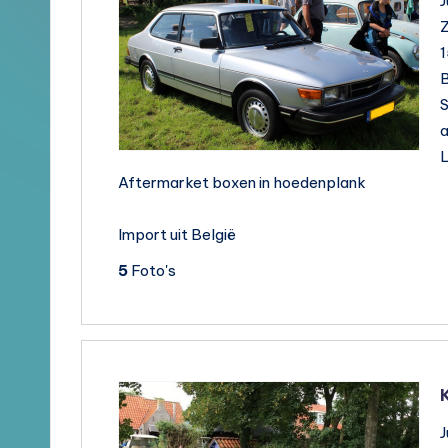
en
J
Z
Brochures
1
B
S
a
L
Aftermarket boxen in hoedenplank
Import uit België
5
Foto's
J