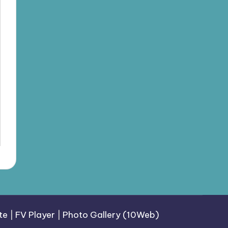
te
|
FV Player
|
Photo Gallery (10Web)