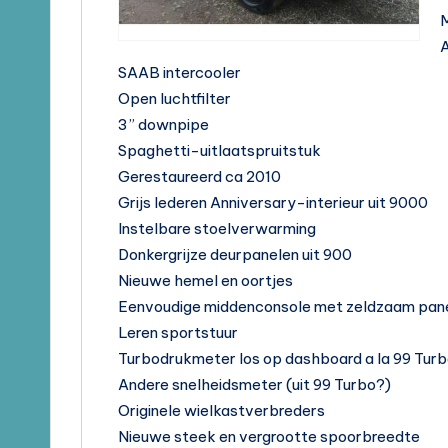
M
SAAB intercooler
Open luchtfilter
3” downpipe
Spaghetti-uitlaatspruitstuk
Gerestaureerd ca 2010
Grijs lederen Anniversary-interieur uit 9000
Instelbare stoelverwarming
Donkergrijze deurpanelen uit 900
Nieuwe hemel en oortjes
Eenvoudige middenconsole met zeldzaam pane
Leren sportstuur
Turbodrukmeter los op dashboard a la 99 Tur
Andere snelheidsmeter (uit 99 Turbo?)
Originele wielkastverbreders
Nieuwe steek en vergrootte spoorbreedte