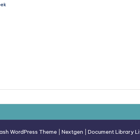
eek
ash WordPress Theme
|
Nextgen
|
Document Library Li