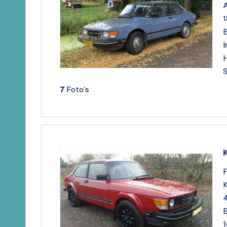
B
I
H
S
7
Foto's
F
B