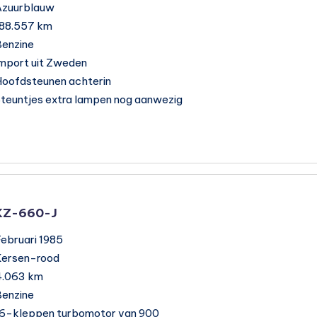
Azuurblauw
188.557 km
enzine
mport uit Zweden
oofdsteunen achterin
teuntjes extra lampen nog aanwezig
KZ-660-J
ebruari 1985
Kersen-rood
4.063 km
enzine
16-kleppen turbomotor van 900