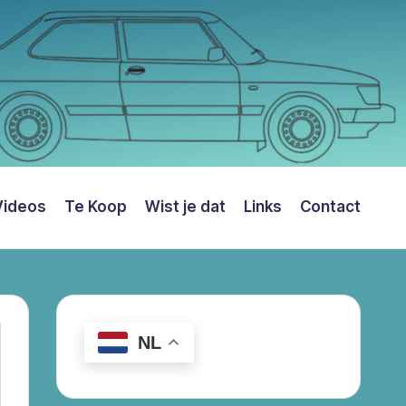
Videos
Te Koop
Wist je dat
Links
Contact
NL