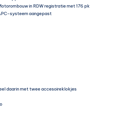
otorombouw in RDW registratie met 176 pk
APC-systeem aangepast
el daarin met twee accesoireklokjes
bo