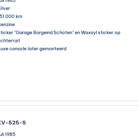
uli 1985
ilver
51.000 km
enzine
ticker "Garage Borgeind Schoten" en Waxoyl sticker op
chterruit
uxe console later gemonteerd
KV-525-S
uli 1985