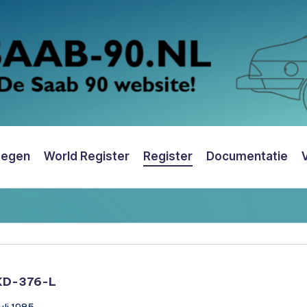
oegen
World Register
Register
Documentatie
KD-376-L