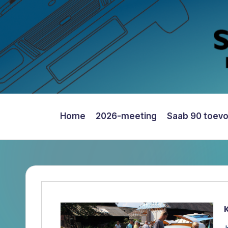
Ga
naar
de
inhoud
Home
2026-meeting
Saab 90 toev
Saab
90
Register
Nederland
–
Informatie,
Register