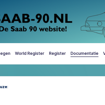
oegen
World Register
Register
Documentatie
euze
: