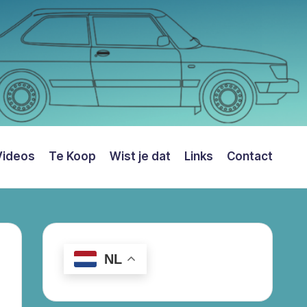
Videos
Te Koop
Wist je dat
Links
Contact
NL