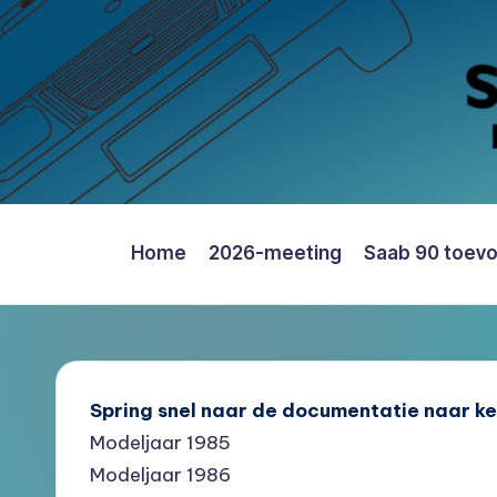
Ga
naar
de
inhoud
Home
2026-meeting
Saab 90 toev
Saab
90
Register
Nederland
–
Spring snel naar de documentatie naar k
Informatie,
Modeljaar 1985
Register
Modeljaar 1986