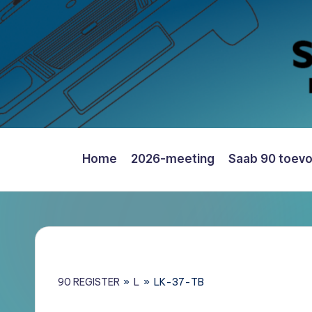
Ga
naar
de
inhoud
Home
2026-meeting
Saab 90 toev
Saab
90
Register
Nederland
–
Informatie,
90 REGISTER
»
L
»
LK-37-TB
Register