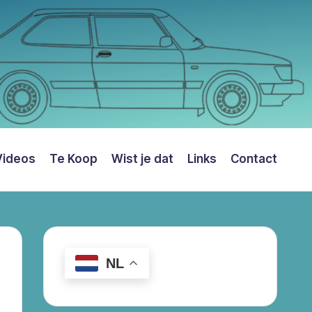
Videos
Te Koop
Wist je dat
Links
Contact
NL