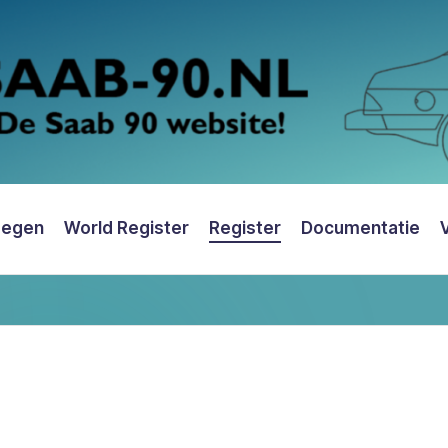
oegen
World Register
Register
Documentatie