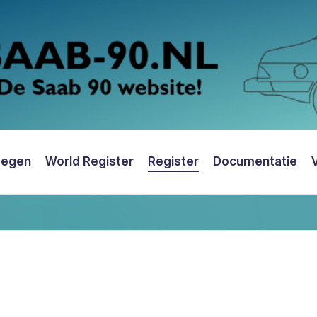
oegen
World Register
Register
Documentatie