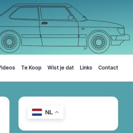
Videos
Te Koop
Wist je dat
Links
Contact
NL