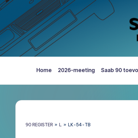
Ga
naar
de
inhoud
Home
2026-meeting
Saab 90 toev
Saab
90
Register
Nederland
–
Informatie,
90 REGISTER
»
L
»
LK-54-TB
Register