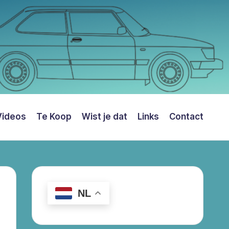
Videos
Te Koop
Wist je dat
Links
Contact
NL