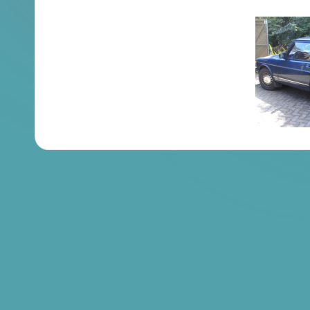
en
Brochures