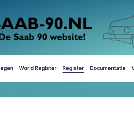
oegen
World Register
Register
Documentatie