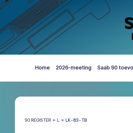
Ga
naar
de
inhoud
Home
2026-meeting
Saab 90 toev
Saab
90
Register
Nederland
–
Informatie,
90 REGISTER
»
L
»
LK-83-TB
Register