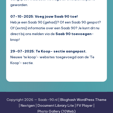
geworden.
07-10-2025: Voeg jouw Saab 90 toe!
Heb je een Saab 90 (gehad)? Of een Saab 90 gespot?
Of (extra) informatie over een Saab 90? Je kunt dit nu
direct bij ons melden via de
Saab 90 toevoegen
-
knop!
29-07-2025: Te Koop- sectie aangepast.
Nieuwe 'te koop'- websites toegevoegd aan de 'Te
Koop'- sectie.
Copyright 2026 — Saab-90.nl |
Bloghash WordPress Theme
|
Nextgen
|
Document Library Lite
|
FV Player
|
Photo Gallery (10Web)