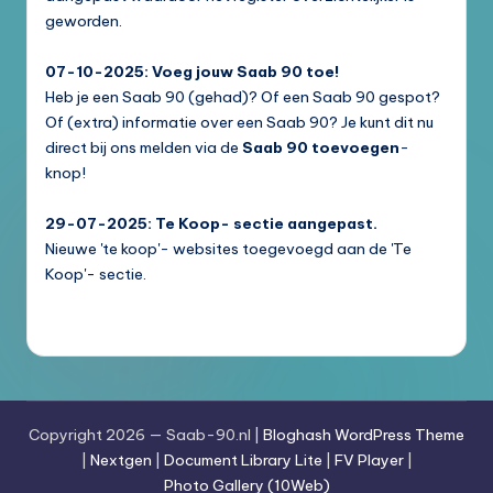
geworden.
07-10-2025: Voeg jouw Saab 90 toe!
Heb je een Saab 90 (gehad)? Of een Saab 90 gespot?
Of (extra) informatie over een Saab 90? Je kunt dit nu
direct bij ons melden via de
Saab 90 toevoegen
-
knop!
29-07-2025: Te Koop- sectie aangepast.
Nieuwe 'te koop'- websites toegevoegd aan de 'Te
Koop'- sectie.
Copyright 2026 — Saab-90.nl |
Bloghash WordPress Theme
|
Nextgen
|
Document Library Lite
|
FV Player
|
Photo Gallery (10Web)