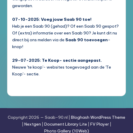
geworden.
07-10-2025: Voeg jouw Saab 90 toe!
Heb je een Saab 90 (gehad)? Of een Saab 90 gespot?
Of (extra) informatie over een Saab 90? Je kunt dit nu
direct bij ons melden via de
Saab 90 toevoegen
-
knop!
29-07-2025: Te Koop- sectie aangepast.
Nieuwe 'te koop'- websites toegevoegd aan de 'Te
Koop'- sectie.
Copyright 2026 — Saab-90.nl |
Bloghash WordPress Theme
|
Nextgen
|
Document Library Lite
|
FV Player
|
Photo Gallery (10Web)