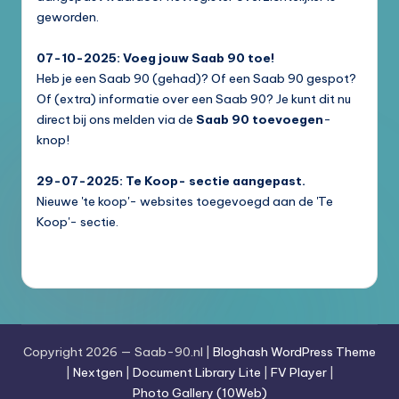
geworden.
07-10-2025: Voeg jouw Saab 90 toe!
Heb je een Saab 90 (gehad)? Of een Saab 90 gespot?
Of (extra) informatie over een Saab 90? Je kunt dit nu
direct bij ons melden via de
Saab 90 toevoegen
-
knop!
29-07-2025: Te Koop- sectie aangepast.
Nieuwe 'te koop'- websites toegevoegd aan de 'Te
Koop'- sectie.
Copyright 2026 — Saab-90.nl |
Bloghash WordPress Theme
|
Nextgen
|
Document Library Lite
|
FV Player
|
Photo Gallery (10Web)