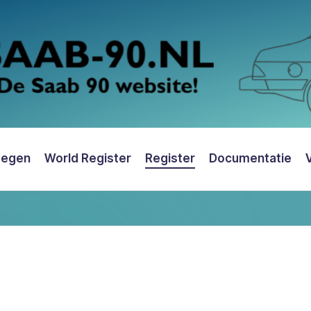
oegen
World Register
Register
Documentatie