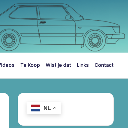
Videos
Te Koop
Wist je dat
Links
Contact
NL