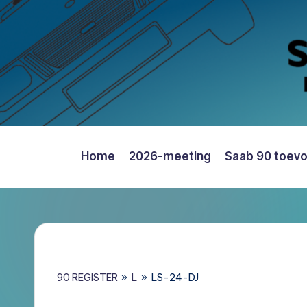
Ga
naar
de
inhoud
Home
2026-meeting
Saab 90 toev
Saab
90
Register
Nederland
–
Informatie,
90 REGISTER
»
L
»
LS-24-DJ
Register