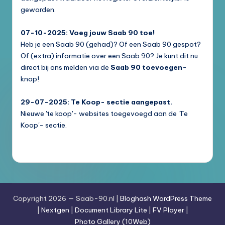
geworden.
07-10-2025: Voeg jouw Saab 90 toe!
Heb je een Saab 90 (gehad)? Of een Saab 90 gespot?
Of (extra) informatie over een Saab 90? Je kunt dit nu
direct bij ons melden via de
Saab 90 toevoegen
-
knop!
29-07-2025: Te Koop- sectie aangepast.
Nieuwe 'te koop'- websites toegevoegd aan de 'Te
Koop'- sectie.
Copyright 2026 — Saab-90.nl |
Bloghash WordPress Theme
|
Nextgen
|
Document Library Lite
|
FV Player
|
Photo Gallery (10Web)