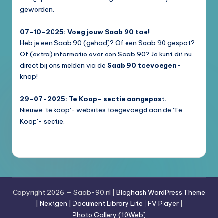
geworden.
07-10-2025: Voeg jouw Saab 90 toe!
Heb je een Saab 90 (gehad)? Of een Saab 90 gespot?
Of (extra) informatie over een Saab 90? Je kunt dit nu
direct bij ons melden via de
Saab 90 toevoegen
-
knop!
29-07-2025: Te Koop- sectie aangepast.
Nieuwe 'te koop'- websites toegevoegd aan de 'Te
Koop'- sectie.
Copyright 2026 — Saab-90.nl |
Bloghash WordPress Theme
|
Nextgen
|
Document Library Lite
|
FV Player
|
Photo Gallery (10Web)