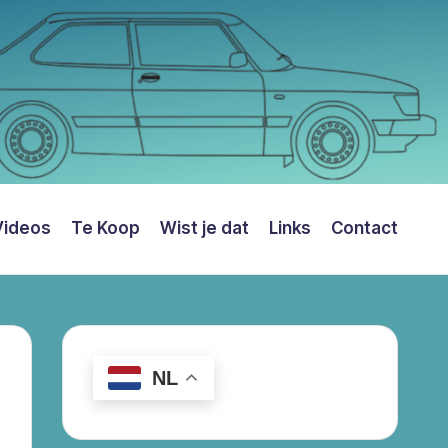
Videos
Te Koop
Wist je dat
Links
Contact
NL