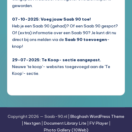
geworden.
07-10-2025: Voeg jouw Saab 90 toe!
Heb je een Saab 90 (gehad)? Of een Saab 90 gespot?
Of (extra) informatie over een Saab 90? Je kunt dit nu
direct bij ons melden via de
Saab 90 toevoegen
-
knop!
29-07-2025: Te Koop- sectie aangepast.
Nieuwe 'te koop'- websites toegevoegd aan de 'Te
Koop'- sectie.
Copyright 2026 — Saab-90.nl |
Bloghash WordPress Theme
|
Nextgen
|
Document Library Lite
|
FV Player
|
Photo Gallery (10Web)