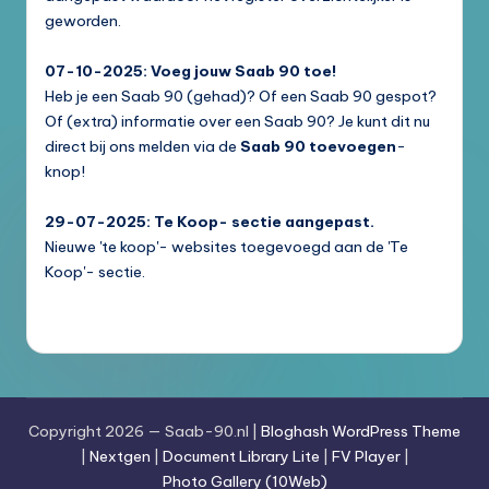
geworden.
07-10-2025: Voeg jouw Saab 90 toe!
Heb je een Saab 90 (gehad)? Of een Saab 90 gespot?
Of (extra) informatie over een Saab 90? Je kunt dit nu
direct bij ons melden via de
Saab 90 toevoegen
-
knop!
29-07-2025: Te Koop- sectie aangepast.
Nieuwe 'te koop'- websites toegevoegd aan de 'Te
Koop'- sectie.
Copyright 2026 — Saab-90.nl |
Bloghash WordPress Theme
|
Nextgen
|
Document Library Lite
|
FV Player
|
Photo Gallery (10Web)