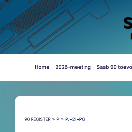
Ga
naar
de
inhoud
Home
2026-meeting
Saab 90 toev
Saab
90
Register
Nederland
–
Informatie,
90 REGISTER
»
P
»
PJ-21-PG
Register