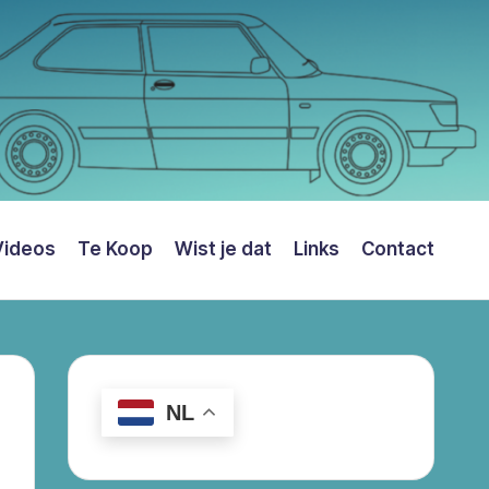
Videos
Te Koop
Wist je dat
Links
Contact
NL