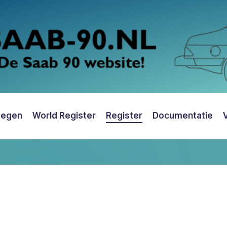
oegen
World Register
Register
Documentatie