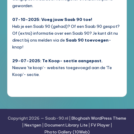
geworden.
07-10-2025: Voeg jouw Saab 90 toe!
Heb je een Saab 90 (gehad)? Of een Saab 90 gespot?
Of (extra) informatie over een Saab 90? Je kunt dit nu
direct bij ons melden via de
Saab 90 toevoegen
-
knop!
29-07-2025: Te Koop- sectie aangepast.
Nieuwe 'te koop'- websites toegevoegd aan de 'Te
Koop'- sectie.
Copyright 2026 — Saab-90.nl |
Bloghash WordPress Theme
|
Nextgen
|
Document Library Lite
|
FV Player
|
Photo Gallery (10Web)