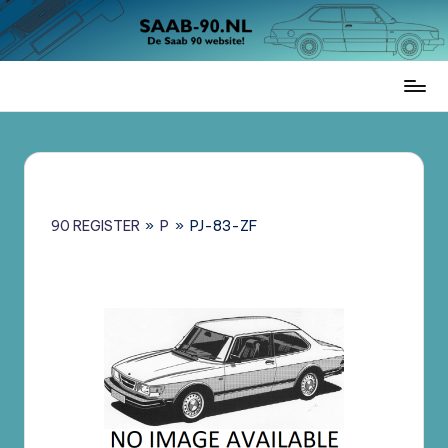
Ga
naar
de
Saab
inhoud
90
Register
Nederland
–
Informatie,
90 REGISTER
»
P
»
PJ-83-ZF
Register
en
Brochures