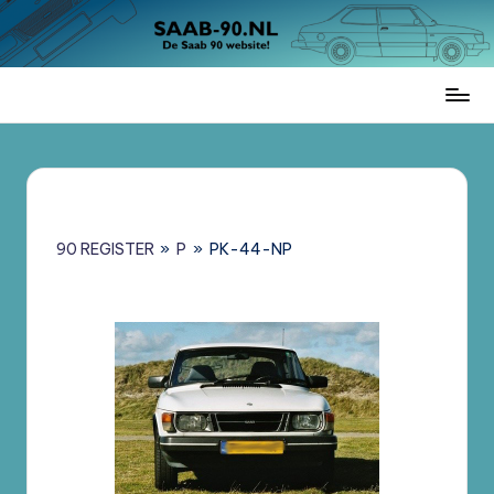
Ga
naar
de
Saab
inhoud
90
Register
Nederland
–
Informatie,
90 REGISTER
»
P
»
PK-44-NP
Register
en
Brochures