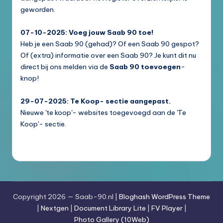
geworden.
07-10-2025: Voeg jouw Saab 90 toe!
Heb je een Saab 90 (gehad)? Of een Saab 90 gespot?
Of (extra) informatie over een Saab 90? Je kunt dit nu
direct bij ons melden via de
Saab 90 toevoegen
-
knop!
29-07-2025: Te Koop- sectie aangepast.
Nieuwe 'te koop'- websites toegevoegd aan de 'Te
Koop'- sectie.
Copyright 2026 — Saab-90.nl |
Bloghash WordPress Theme
|
Nextgen
|
Document Library Lite
|
FV Player
|
Photo Gallery (10Web)