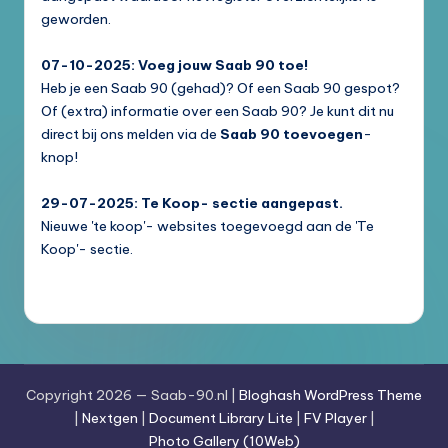
geworden.
07-10-2025: Voeg jouw Saab 90 toe!
Heb je een Saab 90 (gehad)? Of een Saab 90 gespot?
Of (extra) informatie over een Saab 90? Je kunt dit nu
direct bij ons melden via de
Saab 90 toevoegen
-
knop!
29-07-2025: Te Koop- sectie aangepast.
Nieuwe 'te koop'- websites toegevoegd aan de 'Te
Koop'- sectie.
Copyright 2026 — Saab-90.nl |
Bloghash WordPress Theme
|
Nextgen
|
Document Library Lite
|
FV Player
|
Photo Gallery (10Web)