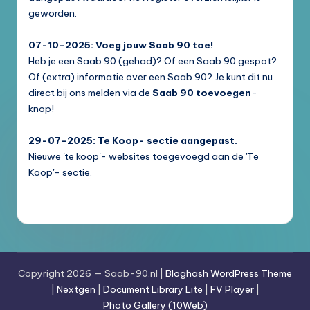
geworden.
07-10-2025: Voeg jouw Saab 90 toe!
Heb je een Saab 90 (gehad)? Of een Saab 90 gespot?
Of (extra) informatie over een Saab 90? Je kunt dit nu
direct bij ons melden via de
Saab 90 toevoegen
-
knop!
29-07-2025: Te Koop- sectie aangepast.
Nieuwe 'te koop'- websites toegevoegd aan de 'Te
Koop'- sectie.
Copyright 2026 — Saab-90.nl |
Bloghash WordPress Theme
|
Nextgen
|
Document Library Lite
|
FV Player
|
Photo Gallery (10Web)