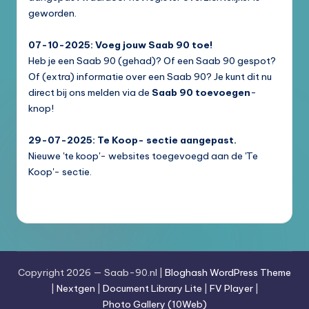
geworden.
07-10-2025: Voeg jouw Saab 90 toe!
Heb je een Saab 90 (gehad)? Of een Saab 90 gespot?
Of (extra) informatie over een Saab 90? Je kunt dit nu
direct bij ons melden via de
Saab 90 toevoegen
-
knop!
29-07-2025: Te Koop- sectie aangepast.
Nieuwe 'te koop'- websites toegevoegd aan de 'Te
Koop'- sectie.
Copyright 2026 — Saab-90.nl |
Bloghash WordPress Theme
|
Nextgen
|
Document Library Lite
|
FV Player
|
Photo Gallery (10Web)