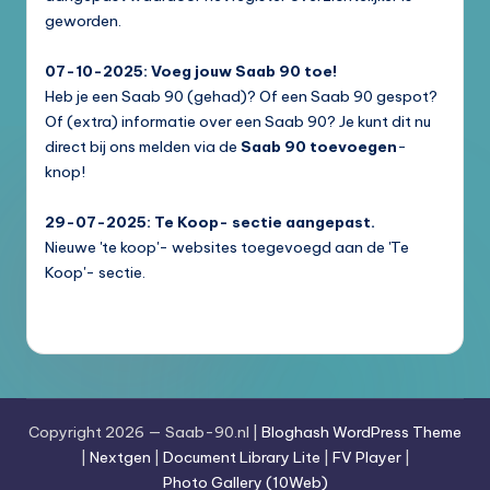
geworden.
07-10-2025: Voeg jouw Saab 90 toe!
Heb je een Saab 90 (gehad)? Of een Saab 90 gespot?
Of (extra) informatie over een Saab 90? Je kunt dit nu
direct bij ons melden via de
Saab 90 toevoegen
-
knop!
29-07-2025: Te Koop- sectie aangepast.
Nieuwe 'te koop'- websites toegevoegd aan de 'Te
Koop'- sectie.
Copyright 2026 — Saab-90.nl |
Bloghash WordPress Theme
|
Nextgen
|
Document Library Lite
|
FV Player
|
Photo Gallery (10Web)