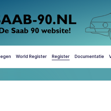
oegen
World Register
Register
Documentatie