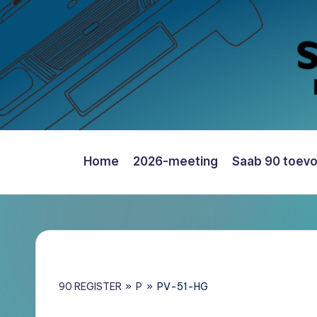
Ga
naar
de
inhoud
Home
2026-meeting
Saab 90 toev
Saab
90
Register
Nederland
–
Informatie,
90 REGISTER
»
P
»
PV-51-HG
Register