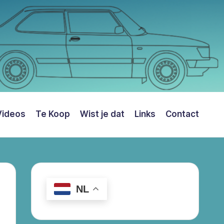
Videos
Te Koop
Wist je dat
Links
Contact
NL