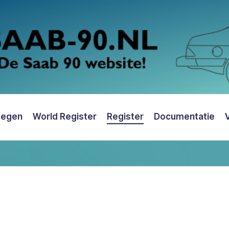
oegen
World Register
Register
Documentatie