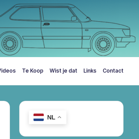
Videos
Te Koop
Wist je dat
Links
Contact
NL