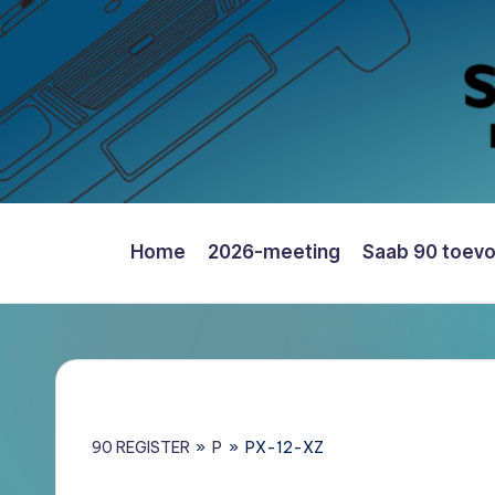
Ga
naar
de
inhoud
Home
2026-meeting
Saab 90 toev
Saab
90
Register
Nederland
–
Informatie,
90 REGISTER
»
P
»
PX-12-XZ
Register