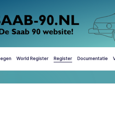
oegen
World Register
Register
Documentatie