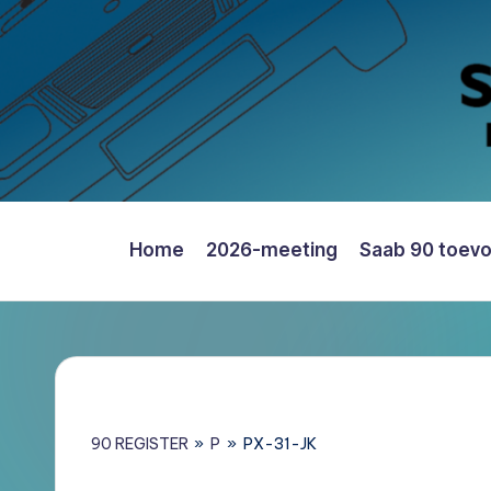
Ga
naar
de
inhoud
Home
2026-meeting
Saab 90 toev
Saab
90
Register
Nederland
–
Informatie,
90 REGISTER
»
P
»
PX-31-JK
Register