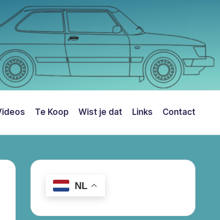
Videos
Te Koop
Wist je dat
Links
Contact
NL