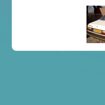
en
Brochures