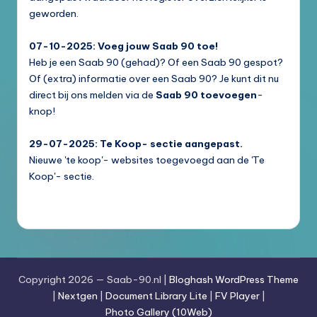
geworden.
07-10-2025: Voeg jouw Saab 90 toe!
Heb je een Saab 90 (gehad)? Of een Saab 90 gespot?
Of (extra) informatie over een Saab 90? Je kunt dit nu
direct bij ons melden via de
Saab 90 toevoegen
-
knop!
29-07-2025: Te Koop- sectie aangepast.
Nieuwe 'te koop'- websites toegevoegd aan de 'Te
Koop'- sectie.
Copyright 2026 — Saab-90.nl |
Bloghash WordPress Theme
|
Nextgen
|
Document Library Lite
|
FV Player
|
Photo Gallery (10Web)