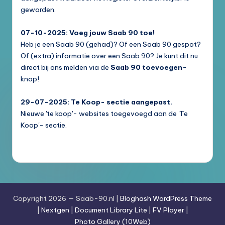
geworden.
07-10-2025: Voeg jouw Saab 90 toe!
Heb je een Saab 90 (gehad)? Of een Saab 90 gespot?
Of (extra) informatie over een Saab 90? Je kunt dit nu
direct bij ons melden via de
Saab 90 toevoegen
-
knop!
29-07-2025: Te Koop- sectie aangepast.
Nieuwe 'te koop'- websites toegevoegd aan de 'Te
Koop'- sectie.
Copyright 2026 — Saab-90.nl |
Bloghash WordPress Theme
|
Nextgen
|
Document Library Lite
|
FV Player
|
Photo Gallery (10Web)