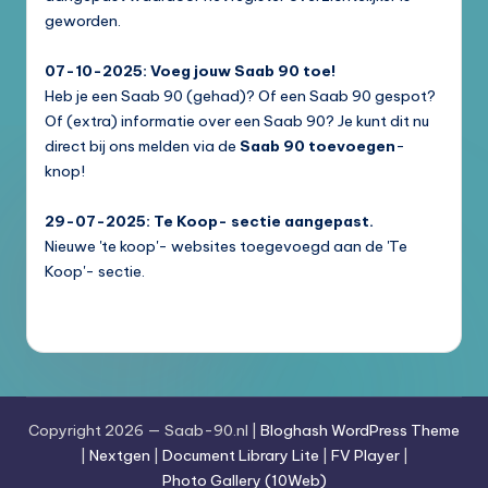
geworden.
07-10-2025: Voeg jouw Saab 90 toe!
Heb je een Saab 90 (gehad)? Of een Saab 90 gespot?
Of (extra) informatie over een Saab 90? Je kunt dit nu
direct bij ons melden via de
Saab 90 toevoegen
-
knop!
29-07-2025: Te Koop- sectie aangepast.
Nieuwe 'te koop'- websites toegevoegd aan de 'Te
Koop'- sectie.
Copyright 2026 — Saab-90.nl |
Bloghash WordPress Theme
|
Nextgen
|
Document Library Lite
|
FV Player
|
Photo Gallery (10Web)