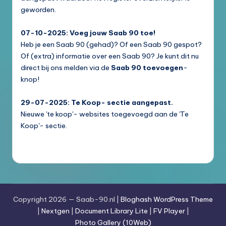
geworden.
07-10-2025: Voeg jouw Saab 90 toe!
Heb je een Saab 90 (gehad)? Of een Saab 90 gespot?
Of (extra) informatie over een Saab 90? Je kunt dit nu
direct bij ons melden via de
Saab 90 toevoegen
-
knop!
29-07-2025: Te Koop- sectie aangepast.
Nieuwe 'te koop'- websites toegevoegd aan de 'Te
Koop'- sectie.
Copyright 2026 — Saab-90.nl |
Bloghash WordPress Theme
|
Nextgen
|
Document Library Lite
|
FV Player
|
Photo Gallery (10Web)