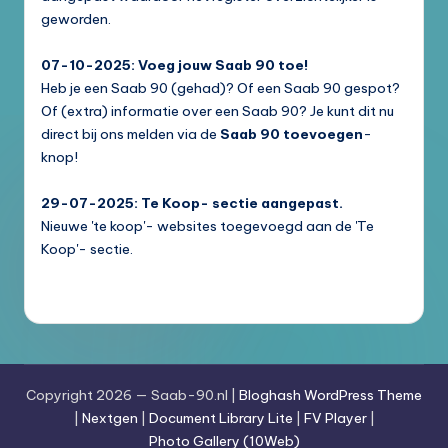
geworden.
07-10-2025: Voeg jouw Saab 90 toe!
Heb je een Saab 90 (gehad)? Of een Saab 90 gespot?
Of (extra) informatie over een Saab 90? Je kunt dit nu
direct bij ons melden via de
Saab 90 toevoegen
-
knop!
29-07-2025: Te Koop- sectie aangepast.
Nieuwe 'te koop'- websites toegevoegd aan de 'Te
Koop'- sectie.
Copyright 2026 — Saab-90.nl |
Bloghash WordPress Theme
|
Nextgen
|
Document Library Lite
|
FV Player
|
Photo Gallery (10Web)