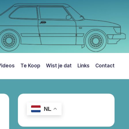
Videos
Te Koop
Wist je dat
Links
Contact
NL