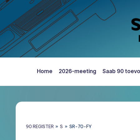
Ga
naar
de
inhoud
Home
2026-meeting
Saab 90 toev
Saab
90
Register
Nederland
–
Informatie,
90 REGISTER
»
S
»
SR-70-FY
Register