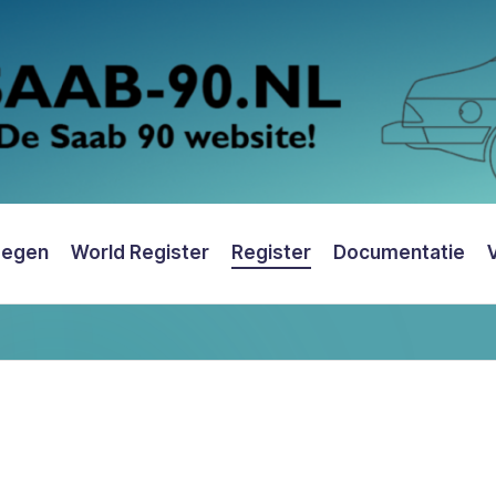
oegen
World Register
Register
Documentatie