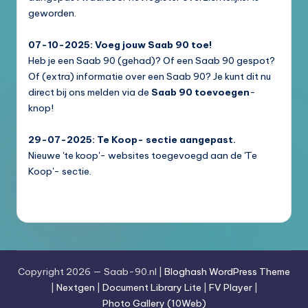
geworden.
07-10-2025: Voeg jouw Saab 90 toe!
Heb je een Saab 90 (gehad)? Of een Saab 90 gespot?
Of (extra) informatie over een Saab 90? Je kunt dit nu
direct bij ons melden via de
Saab 90 toevoegen
-
knop!
29-07-2025: Te Koop- sectie aangepast.
Nieuwe 'te koop'- websites toegevoegd aan de 'Te
Koop'- sectie.
Copyright 2026 — Saab-90.nl |
Bloghash WordPress Theme
|
Nextgen
|
Document Library Lite
|
FV Player
|
Photo Gallery (10Web)