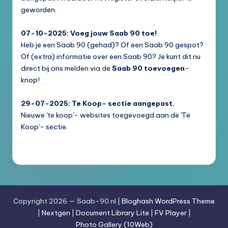
geworden.
07-10-2025: Voeg jouw Saab 90 toe!
Heb je een Saab 90 (gehad)? Of een Saab 90 gespot?
Of (extra) informatie over een Saab 90? Je kunt dit nu
direct bij ons melden via de
Saab 90 toevoegen
-
knop!
29-07-2025: Te Koop- sectie aangepast.
Nieuwe 'te koop'- websites toegevoegd aan de 'Te
Koop'- sectie.
Copyright 2026 — Saab-90.nl |
Bloghash WordPress Theme
|
Nextgen
|
Document Library Lite
|
FV Player
|
Photo Gallery (10Web)