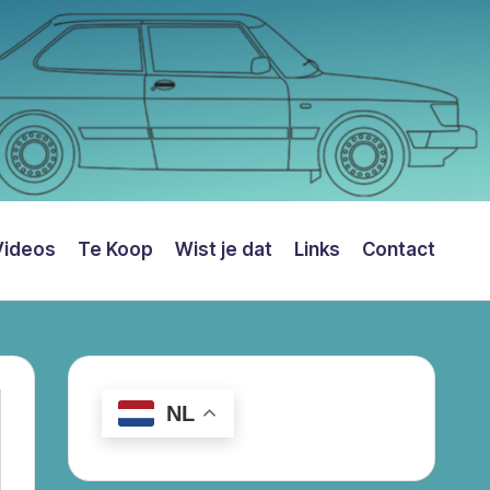
Videos
Te Koop
Wist je dat
Links
Contact
NL