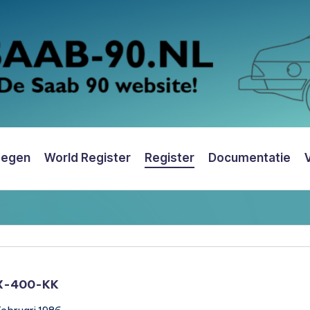
oegen
World Register
Register
Documentatie
X-400-KK