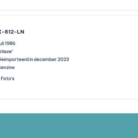
X-812-LN
uli 1986
blauw'
Geimporteerd in december 2023
enzine
Foto's