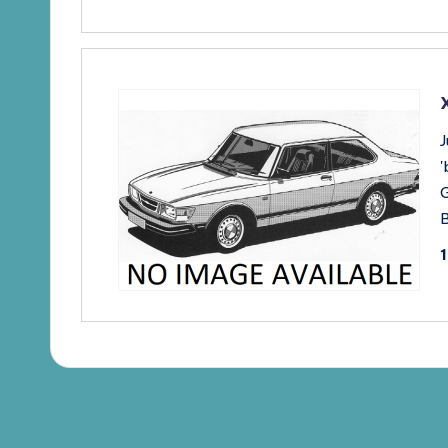
J
'
B
1