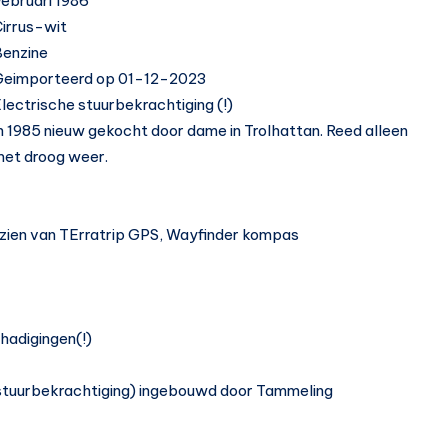
ebruari 1986
irrus-wit
enzine
Geimporteerd op 01-12-2023
lectrische stuurbekrachtiging (!)
n 1985 nieuw gekocht door dame in Trolhattan. Reed alleen
et droog weer.
orzien van TErratrip GPS, Wayfinder kompas
hadigingen(!)
 stuurbekrachtiging) ingebouwd door Tammeling