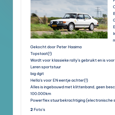
en
F
C
Brochures
B
E
I
m
Gekocht door Peter Haaima
Topstaat(!)
Wordt voor klassieke rally's gebruikt en is vo
Leren sportstuur
big dgit
Hella's voor EN eentje achter(!)
Alles is ingebouwd met klittenband, geen besc
100.000km
Powerflex stuurbekrachtiging (electronische
2
Foto's