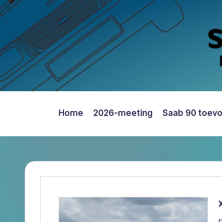
Ga
naar
de
inhoud
Home
2026-meeting
Saab 90 toev
Saab
90
Register
Nederland
–
Informatie,
Register