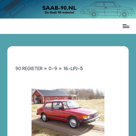
Ga
naar
de
Saab
inhoud
90
Register
Nederland
–
Informatie,
90 REGISTER
»
0-9
»
16-LPJ-5
Register
en
Brochures