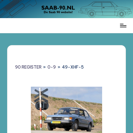
Ga
naar
de
Saab
inhoud
90
Register
Nederland
–
Informatie,
90 REGISTER
»
0-9
»
49-XHF-5
Register
en
Brochures