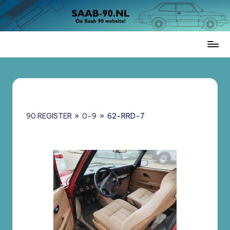
Ga
naar
de
Saab
inhoud
90
Register
Nederland
–
Informatie,
90 REGISTER
»
0-9
»
62-RRD-7
Register
en
Brochures