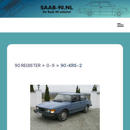
Ga
naar
de
Saab
inhoud
90
Register
Nederland
–
Informatie,
90 REGISTER
»
0-9
»
90-KRS-2
Register
en
Brochures