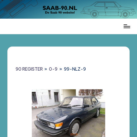
Ga
naar
de
Saab
inhoud
90
Register
Nederland
–
Informatie,
90 REGISTER
»
0-9
»
99-NLZ-9
Register
en
Brochures