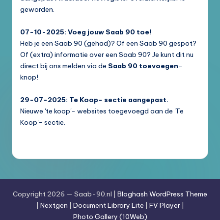
geworden.
07-10-2025: Voeg jouw Saab 90 toe!
Heb je een Saab 90 (gehad)? Of een Saab 90 gespot?
Of (extra) informatie over een Saab 90? Je kunt dit nu
direct bij ons melden via de
Saab 90 toevoegen
-
knop!
29-07-2025: Te Koop- sectie aangepast.
Nieuwe 'te koop'- websites toegevoegd aan de 'Te
Koop'- sectie.
Copyright 2026 — Saab-90.nl |
Bloghash WordPress Theme
|
Nextgen
|
Document Library Lite
|
FV Player
|
Photo Gallery (10Web)