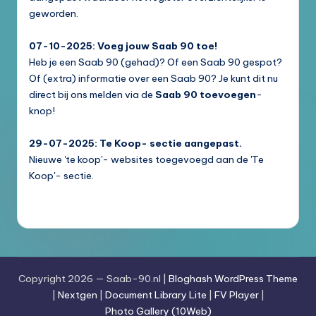
geworden.
07-10-2025: Voeg jouw Saab 90 toe!
Heb je een Saab 90 (gehad)? Of een Saab 90 gespot?
Of (extra) informatie over een Saab 90? Je kunt dit nu
direct bij ons melden via de
Saab 90 toevoegen
-
knop!
29-07-2025: Te Koop- sectie aangepast.
Nieuwe 'te koop'- websites toegevoegd aan de 'Te
Koop'- sectie.
Copyright 2026 — Saab-90.nl |
Bloghash WordPress Theme
|
Nextgen
|
Document Library Lite
|
FV Player
|
Photo Gallery (10Web)