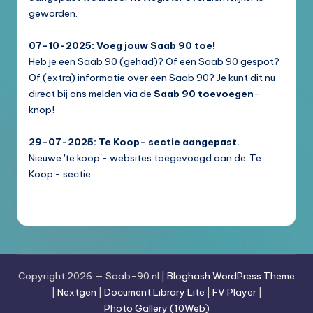
geworden.
07-10-2025: Voeg jouw Saab 90 toe!
Heb je een Saab 90 (gehad)? Of een Saab 90 gespot?
Of (extra) informatie over een Saab 90? Je kunt dit nu
direct bij ons melden via de
Saab 90 toevoegen
-
knop!
29-07-2025: Te Koop- sectie aangepast.
Nieuwe 'te koop'- websites toegevoegd aan de 'Te
Koop'- sectie.
Copyright 2026 — Saab-90.nl |
Bloghash WordPress Theme
|
Nextgen
|
Document Library Lite
|
FV Player
|
Photo Gallery (10Web)