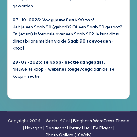
geworden.
07-10-2025: Voeg jouw Saab 90 toe!
Heb je een Saab 90 (gehad)? Of een Saab 90 gespot?
Of (extra) informatie over een Saab 90? Je kunt dit nu
direct bij ons melden via de
Saab 90 toevoegen
-
knop!
29-07-2025: Te Koop- sectie aangepast.
Nieuwe 'te koop'- websites toegevoegd aan de 'Te
Koop'- sectie.
Copyright 2026 — Saab-90.nl |
Bloghash WordPress Theme
|
Nextgen
|
Document Library Lite
|
FV Player
|
Photo Gallery (10Web)