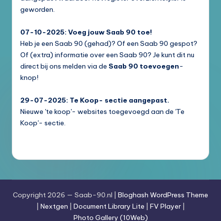
geworden.
07-10-2025: Voeg jouw Saab 90 toe!
Heb je een Saab 90 (gehad)? Of een Saab 90 gespot?
Of (extra) informatie over een Saab 90? Je kunt dit nu
direct bij ons melden via de
Saab 90 toevoegen
-
knop!
29-07-2025: Te Koop- sectie aangepast.
Nieuwe 'te koop'- websites toegevoegd aan de 'Te
Koop'- sectie.
Copyright 2026 — Saab-90.nl |
Bloghash WordPress Theme
|
Nextgen
|
Document Library Lite
|
FV Player
|
Photo Gallery (10Web)