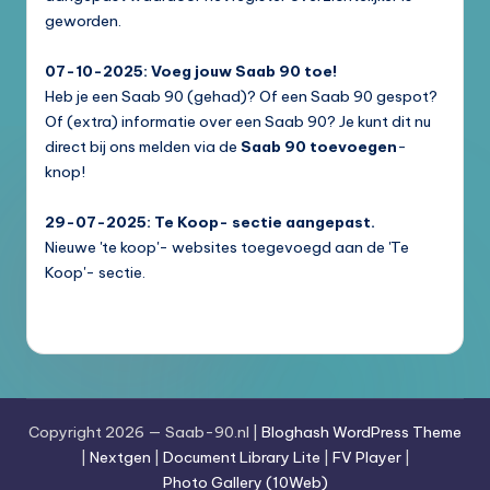
geworden.
07-10-2025: Voeg jouw Saab 90 toe!
Heb je een Saab 90 (gehad)? Of een Saab 90 gespot?
Of (extra) informatie over een Saab 90? Je kunt dit nu
direct bij ons melden via de
Saab 90 toevoegen
-
knop!
29-07-2025: Te Koop- sectie aangepast.
Nieuwe 'te koop'- websites toegevoegd aan de 'Te
Koop'- sectie.
Copyright 2026 — Saab-90.nl |
Bloghash WordPress Theme
|
Nextgen
|
Document Library Lite
|
FV Player
|
Photo Gallery (10Web)