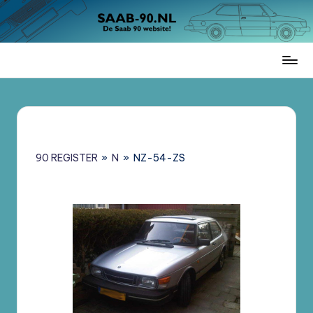
Ga
naar
de
Saab
inhoud
90
Register
Nederland
–
Informatie,
90 REGISTER
»
N
»
NZ-54-ZS
Register
en
Brochures