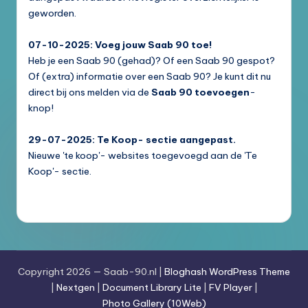
geworden.
07-10-2025: Voeg jouw Saab 90 toe!
Heb je een Saab 90 (gehad)? Of een Saab 90 gespot?
Of (extra) informatie over een Saab 90? Je kunt dit nu
direct bij ons melden via de
Saab 90 toevoegen
-
knop!
29-07-2025: Te Koop- sectie aangepast.
Nieuwe 'te koop'- websites toegevoegd aan de 'Te
Koop'- sectie.
Copyright 2026 — Saab-90.nl |
Bloghash WordPress Theme
|
Nextgen
|
Document Library Lite
|
FV Player
|
Photo Gallery (10Web)