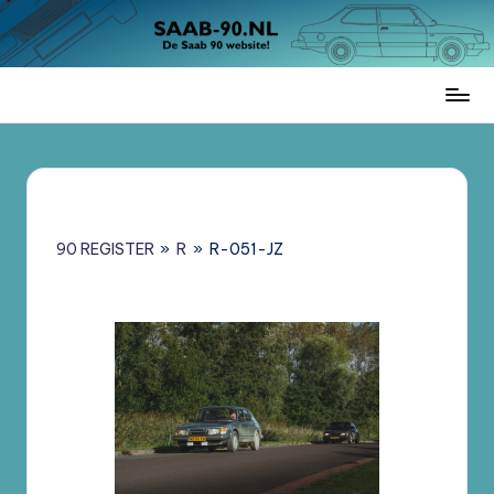
Ga
naar
de
Saab
inhoud
90
Register
Nederland
–
Informatie,
90 REGISTER
»
R
»
R-051-JZ
Register
en
Brochures