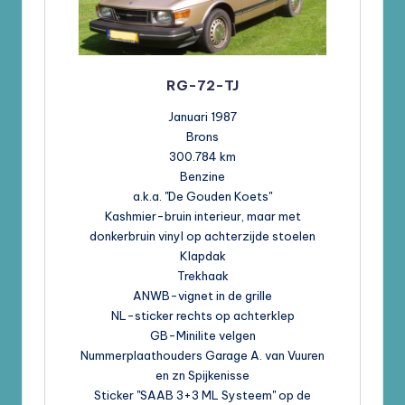
RG-72-TJ
Januari 1987
Brons
300.784 km
Benzine
a.k.a. "De Gouden Koets"
Kashmier-bruin interieur, maar met
donkerbruin vinyl op achterzijde stoelen
Klapdak
Trekhaak
ANWB-vignet in de grille
NL-sticker rechts op achterklep
GB-Minilite velgen
Nummerplaathouders Garage A. van Vuuren
en zn Spijkenisse
Sticker "SAAB 3+3 ML Systeem" op de