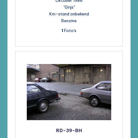
Oktober 1986
"Grijs"
Km-stand onbekend
Benzine
1
Foto's
RD-39-BH